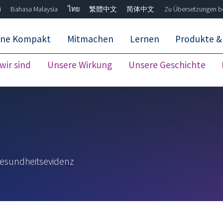
i
Bahasa Malaysia
ไทย
繁體中文
简体中文
Zu Übersetzungen b
ane Kompakt
Mitmachen
Lernen
Produkte &
wir sind
Unsere Wirkung
Unsere Geschichte
Unsere Evidenz ausschließen
Exclude
Gesundheitsevidenz