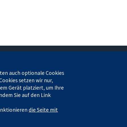
Kontaktieren Sie uns
ten auch optionale Cookies
Neuigkeiten
Cookies setzen wir nur,
Pressestelle
em Gerät platziert, um Ihre
Über uns
indem Sie auf den Link
Stellenangebote
Cochrane Library
funktionieren
die Seite mit
 registration number GB 718 2127 49.