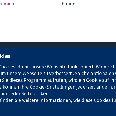
remien
haben
kies
11-13 Cavendish Square
okies, damit unsere Webseite funktioniert. Wir möch
London
 um unsere Webseite zu verbessern. Solche optionalen 
W1G0AN
 Sie dieses Programm aufrufen, wird ein Cookie auf Ihr
Vereinigtes Königreich
e können Ihre Cookie-Einstellungen jederzeit ändern, 
de jeder Seite klicken.
 finden Sie weitere Informationen, wie diese Cookies 
imited by guarantee (no. 03044323) registered in England & Wales. VAT