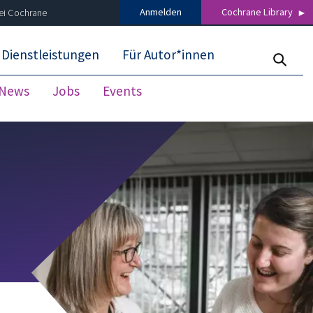
Anmelden
Cochrane Library
ei Cochrane
 Dienstleistungen
Für Autor*innen
News
Jobs
Events
Suchergebnisse schließen
 news