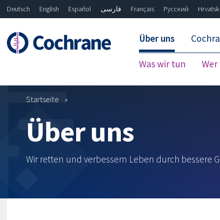
Deutsch
English
Español
فارسی
Français
Русский
Hrvatsk
Über uns
Cochr
Was wir tun
Wer 
Startseite
Nur unsere Evidenz
Only "Handbook"
Über uns
Wir retten und verbessern Leben durch bessere 