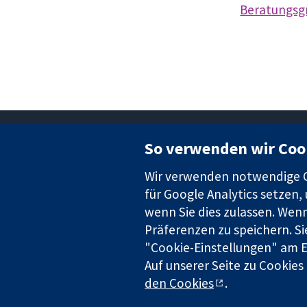
Beratungsg
So verwenden wir Coo
Wir verwenden notwendige Co
für Google Analytics setzen,
wenn Sie dies zulassen. Wenn
Zuverlässige Evidenz
Informierte Entscheidungen
Präferenzen zu speichern. Si
Bessere Gesundheit
"Cookie-Einstellungen" am En
Auf unserer Seite zu Cookies
den Cookies
.
The Cochrane Collaboration is a charity (no. 1045921) and a company l